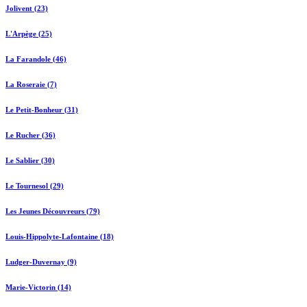
Jolivent (23)
L'Arpège (25)
La Farandole (46)
La Roseraie (7)
Le Petit-Bonheur (31)
Le Rucher (36)
Le Sablier (30)
Le Tournesol (29)
Les Jeunes Découvreurs (79)
Louis-Hippolyte-Lafontaine (18)
Ludger-Duvernay (9)
Marie-Victorin (14)