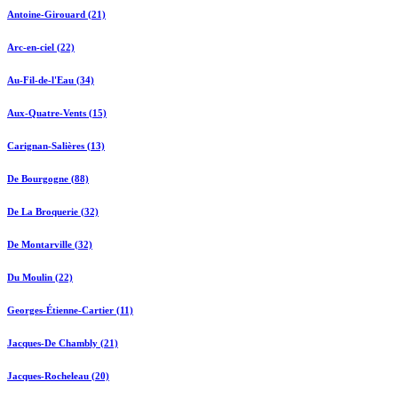
Antoine-Girouard (21)
Arc-en-ciel (22)
Au-Fil-de-l'Eau (34)
Aux-Quatre-Vents (15)
Carignan-Salières (13)
De Bourgogne (88)
De La Broquerie (32)
De Montarville (32)
Du Moulin (22)
Georges-Étienne-Cartier (11)
Jacques-De Chambly (21)
Jacques-Rocheleau (20)