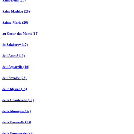
Saint-Denis (28)
Saint-Mathieu (20)
Sainte-Marie (26)
au Coeur-des-Monts (13)
de Salaberry (17)
de l'Amitié (19)
de l'Aquarelle (19)
de l'Envolée (28)
de l'Odyssée (15)
de la Chanterelle (10)
de la Mosaïque (32)
de la Passerelle (13)
de la Pommeraie (27)