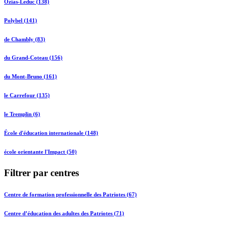
Ozias-Leduc (138)
Polybel (141)
de Chambly (83)
du Grand-Coteau (156)
du Mont-Bruno (161)
le Carrefour (135)
le Tremplin (6)
École d'éducation internationale (148)
école orientante l'Impact (50)
Filtrer par centres
Centre de formation professionnelle des Patriotes (67)
Centre d’éducation des adultes des Patriotes (71)