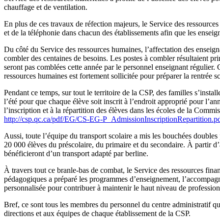
chauffage et de ventilation.
En plus de ces travaux de réfection majeurs, le Service des ressources
et de la téléphonie dans chacun des établissements afin que les enseign
Du côté du Service des ressources humaines, l’affectation des enseignan
combler des centaines de besoins. Les postes à combler résultaient prin
seront pas comblées cette année par le personnel enseignant régulier
ressources humaines est fortement sollicitée pour préparer la rentrée sc
Pendant ce temps, sur tout le territoire de la CSP, des familles s’insta
l’été pour que chaque élève soit inscrit à l’endroit approprié pour l’an
l’inscription et à la répartition des élèves dans les écoles de la Commi
http://csp.qc.ca/pdf/EG/CS-EG-P_AdmissionInscriptionRepartition.p
Aussi, toute l’équipe du transport scolaire a mis les bouchées doubles p
20 000 élèves du préscolaire, du primaire et du secondaire. À partir d’
bénéficieront d’un transport adapté par berline.
À travers tout ce branle-bas de combat, le Service des ressources fina
pédagogiques a préparé les programmes d’enseignement, l’accompagnem
personnalisée pour contribuer à maintenir le haut niveau de professio
Bref, ce sont tous les membres du personnel du centre administratif qui
directions et aux équipes de chaque établissement de la CSP.