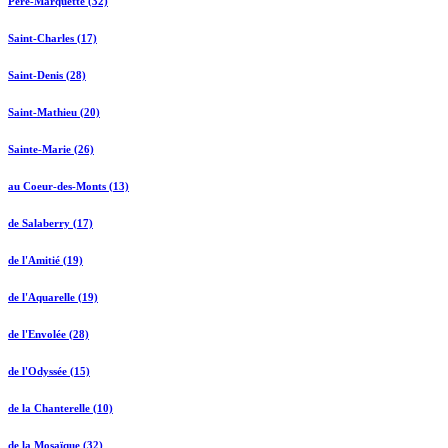
Père-Marquette (32)
Saint-Charles (17)
Saint-Denis (28)
Saint-Mathieu (20)
Sainte-Marie (26)
au Coeur-des-Monts (13)
de Salaberry (17)
de l'Amitié (19)
de l'Aquarelle (19)
de l'Envolée (28)
de l'Odyssée (15)
de la Chanterelle (10)
de la Mosaïque (32)