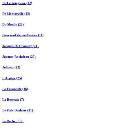
De La Broquerie (32)
De Montarville (32)
Du Moulin (22)
Georges-Étienne-Cartier (11)
Jacques-De Chambly (21)
Jacques-Rocheleau (20)
Jolivent (23)
L'Arpège (25)
La Farandole (46)
La Roseraie (7)
Le Petit-Bonheur (31)
Le Rucher (36)