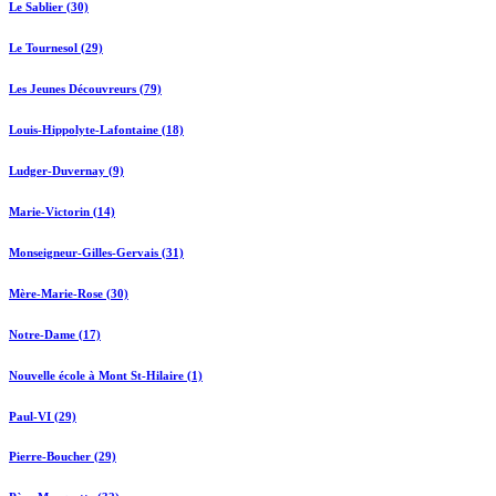
Le Sablier (30)
Le Tournesol (29)
Les Jeunes Découvreurs (79)
Louis-Hippolyte-Lafontaine (18)
Ludger-Duvernay (9)
Marie-Victorin (14)
Monseigneur-Gilles-Gervais (31)
Mère-Marie-Rose (30)
Notre-Dame (17)
Nouvelle école à Mont St-Hilaire (1)
Paul-VI (29)
Pierre-Boucher (29)