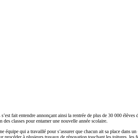
s’est fait entendre annonçant ainsi la rentrée de plus de 30 000 élèves 
in des classes pour entamer une nouvelle année scolaire.
e équipe qui a travaillé pour s’assurer que chacun ait sa place dans un ét
r procéder à plusieurs travaux de rénovation touchant les toitures, les fe