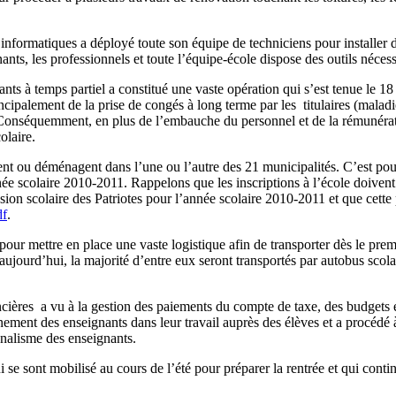
 informatiques a déployé toute son équipe de techniciens pour installer
ants, les professionnels et toute l’équipe-école dispose des outils néces
ts à temps partiel a constitué une vaste opération qui s’est tenue le 18
cipalement de la prise de congés à long terme par les titulaires (maladie
. Conséquemment, en plus de l’embauche du personnel et de la rémunéra
olaire.
llent ou déménagent dans l’une ou l’autre des 21 municipalités. C’est pou
née scolaire 2010-2011. Rappelons que les inscriptions à l’école doivent re
ssion scolaire des Patriotes pour l’année scolaire 2010-2011 et que cette 
df
.
our mettre en place une vaste logistique afin de transporter dès le premi
aujourd’hui, la majorité d’entre eux seront transportés par autobus scolai
ncières a vu à la gestion des paiements du compte de taxe, des budgets 
ent des enseignants dans leur travail auprès des élèves et a procédé 
nnalisme des enseignants.
 se sont mobilisé au cours de l’été pour préparer la rentrée et qui conti