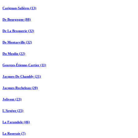
Carignan-Salières (13)
De Bourgogne (88)
De La Broquerie (32)
De Montarville (32)
Du Moulin (22)
Georges-Étienne-Cartier (11)
Jacques-De Chambly (21)
Jacques-Rocheleau (20)
Jolivent (23)
L'Arpège (25)
La Farandole (46)
La Roseraie (7)