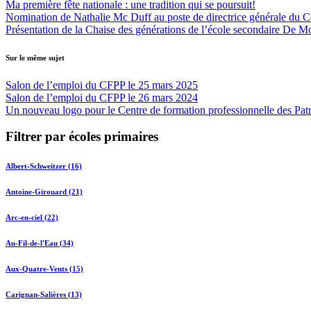
Ma première fête nationale : une tradition qui se poursuit!
Nomination de Nathalie Mc Duff au poste de directrice générale du Cen
Présentation de la Chaise des générations de l’école secondaire De M
Sur le même sujet
Salon de l’emploi du CFPP le 25 mars 2025
Salon de l’emploi du CFPP le 26 mars 2024
Un nouveau logo pour le Centre de formation professionnelle des Patr
Filtrer par écoles primaires
Albert-Schweitzer (16)
Antoine-Girouard (21)
Arc-en-ciel (22)
Au-Fil-de-l'Eau (34)
Aux-Quatre-Vents (15)
Carignan-Salières (13)