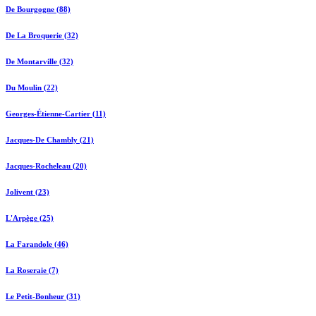
De Bourgogne (88)
De La Broquerie (32)
De Montarville (32)
Du Moulin (22)
Georges-Étienne-Cartier (11)
Jacques-De Chambly (21)
Jacques-Rocheleau (20)
Jolivent (23)
L'Arpège (25)
La Farandole (46)
La Roseraie (7)
Le Petit-Bonheur (31)