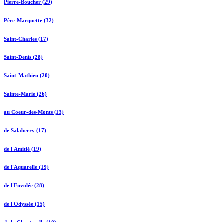
Pierre-Boucher (29)
Père-Marquette (32)
Saint-Charles (17)
Saint-Denis (28)
Saint-Mathieu (20)
Sainte-Marie (26)
au Coeur-des-Monts (13)
de Salaberry (17)
de l'Amitié (19)
de l'Aquarelle (19)
de l'Envolée (28)
de l'Odyssée (15)