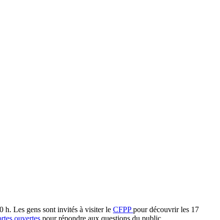
h. Les gens sont invités à visiter le
CFPP
pour découvrir les 17
rtes ouvertes
pour répondre aux questions du public.