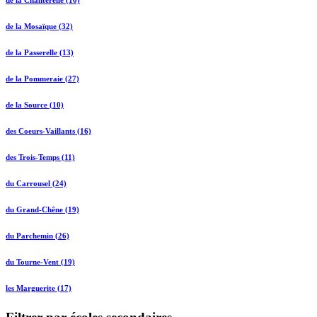
de la Chanterelle (10)
de la Mosaïque (32)
de la Passerelle (13)
de la Pommeraie (27)
de la Source (10)
des Coeurs-Vaillants (16)
des Trois-Temps (11)
du Carrousel (24)
du Grand-Chêne (19)
du Parchemin (26)
du Tourne-Vent (19)
les Marguerite (17)