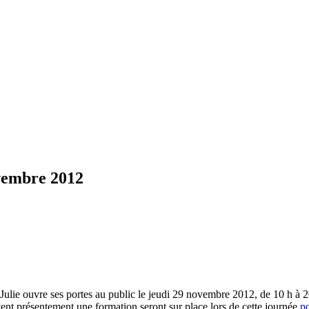
vembre 2012
ulie ouvre ses portes au public le jeudi 29 novembre 2012, de 10 h à 20 
vent présentement une formation seront sur place lors de cette journée
po