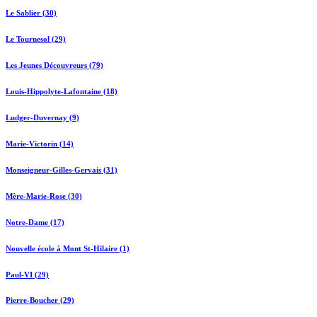
Le Sablier (30)
Le Tournesol (29)
Les Jeunes Découvreurs (79)
Louis-Hippolyte-Lafontaine (18)
Ludger-Duvernay (9)
Marie-Victorin (14)
Monseigneur-Gilles-Gervais (31)
Mère-Marie-Rose (30)
Notre-Dame (17)
Nouvelle école à Mont St-Hilaire (1)
Paul-VI (29)
Pierre-Boucher (29)