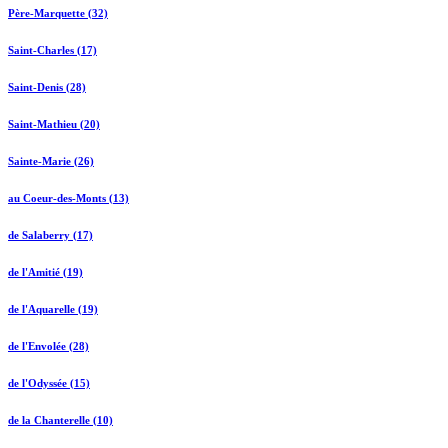
Père-Marquette (32)
Saint-Charles (17)
Saint-Denis (28)
Saint-Mathieu (20)
Sainte-Marie (26)
au Coeur-des-Monts (13)
de Salaberry (17)
de l'Amitié (19)
de l'Aquarelle (19)
de l'Envolée (28)
de l'Odyssée (15)
de la Chanterelle (10)