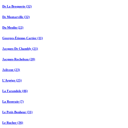
De La Broquerie (32)
De Montarville (32)
Du Moulin (22)
Georges-Étienne-Cartier (11)
Jacques-De Chambly (21)
Jacques-Rocheleau (20)
Jolivent (23)
L'Arpège (25)
La Farandole (46)
La Roseraie (7)
Le Petit-Bonheur (31)
Le Rucher (36)