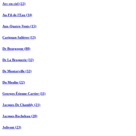
Arc-en-ciel (22)
Au-Fil-de-l'Eau (34)
Aux-Quatre-Vents (15)
Carignan-Salières (13)
De Bourgogne (88)
De La Broquerie (32)
De Montarville (32)
Du Moulin (22)
Georges-Étienne-Cartier (11)
Jacques-De Chambly (21)
Jacques-Rocheleau (20)
Jolivent (23)