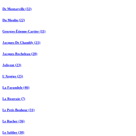
De Montarville (32)
Du Moulin (22)
Georges-Étienne-Cartier (11)
Jacques-De Chambly (21)
Jacques-Rocheleau (20)
Jolivent (23)
L'Arpège (25)
La Farandole (46)
La Roseraie (7)
Le Petit-Bonheur (31)
Le Rucher (36)
Le Sablier (30)