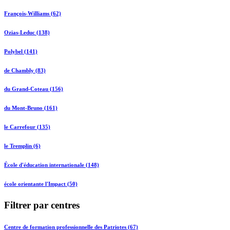
François-Williams (62)
Ozias-Leduc (138)
Polybel (141)
de Chambly (83)
du Grand-Coteau (156)
du Mont-Bruno (161)
le Carrefour (135)
le Tremplin (6)
École d'éducation internationale (148)
école orientante l'Impact (50)
Filtrer par centres
Centre de formation professionnelle des Patriotes (67)