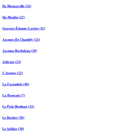
De Montarville (32)
Du Moulin (22)
Georges-Étienne-Cartier (11)
Jacques-De Chambly (21)
Jacques-Rocheleau (20)
Jolivent (23)
L'Arpège (25)
La Farandole (46)
La Roseraie (7)
Le Petit-Bonheur (31)
Le Rucher (36)
Le Sablier (30)