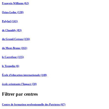
François-Williams (62)
Ozias-Leduc (138)
Polybel (141)
de Chambly (83)
du Grand-Coteau (156)
du Mont-Bruno (161)
le Carrefour (135)
le Tremplin (6)
École d'éducation internationale (148)
école orientante l'Impact (50)
Filtrer par centres
Centre de formation professionnelle des Patriotes (67)