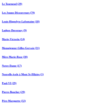
Le Tournesol (29)
Les Jeunes Découvreurs (79)
Louis-Hippolyte-Lafontaine (18)
Ludger-Duvernay (9)
Marie-Victorin (14)
Monseigneur-Gilles-Gervais (31)
Mère-Marie-Rose (30)
Notre-Dame (17)
Nouvelle école à Mont St-Hilaire (1)
Paul-VI (29)
Pierre-Boucher (29)
Père-Marquette (32)