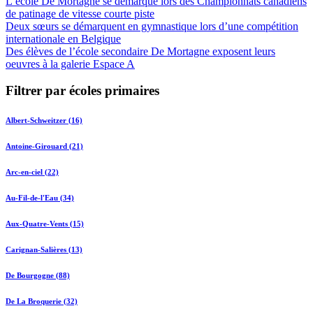
L’école De Mortagne se démarque lors des Championnats canadiens
de patinage de vitesse courte piste
Deux sœurs se démarquent en gymnastique lors d’une compétition
internationale en Belgique
Des élèves de l’école secondaire De Mortagne exposent leurs
oeuvres à la galerie Espace A
Filtrer par écoles primaires
Albert-Schweitzer (16)
Antoine-Girouard (21)
Arc-en-ciel (22)
Au-Fil-de-l'Eau (34)
Aux-Quatre-Vents (15)
Carignan-Salières (13)
De Bourgogne (88)
De La Broquerie (32)