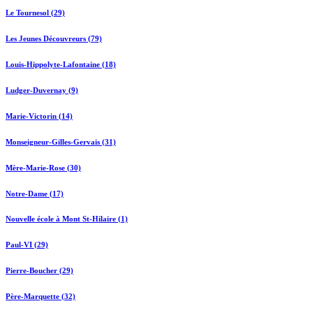
Le Tournesol (29)
Les Jeunes Découvreurs (79)
Louis-Hippolyte-Lafontaine (18)
Ludger-Duvernay (9)
Marie-Victorin (14)
Monseigneur-Gilles-Gervais (31)
Mère-Marie-Rose (30)
Notre-Dame (17)
Nouvelle école à Mont St-Hilaire (1)
Paul-VI (29)
Pierre-Boucher (29)
Père-Marquette (32)