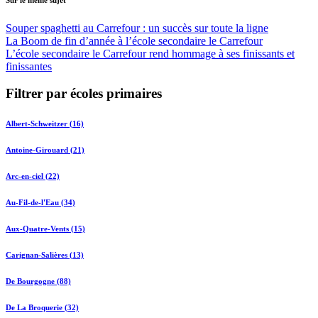
Souper spaghetti au Carrefour : un succès sur toute la ligne
La Boom de fin d’année à l’école secondaire le Carrefour
L’école secondaire le Carrefour rend hommage à ses finissants et
finissantes
Filtrer par écoles primaires
Albert-Schweitzer (16)
Antoine-Girouard (21)
Arc-en-ciel (22)
Au-Fil-de-l'Eau (34)
Aux-Quatre-Vents (15)
Carignan-Salières (13)
De Bourgogne (88)
De La Broquerie (32)