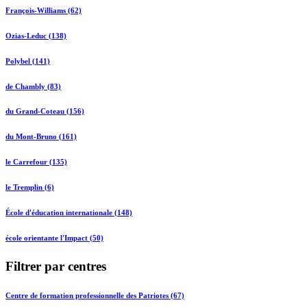
François-Williams (62)
Ozias-Leduc (138)
Polybel (141)
de Chambly (83)
du Grand-Coteau (156)
du Mont-Bruno (161)
le Carrefour (135)
le Tremplin (6)
École d'éducation internationale (148)
école orientante l'Impact (50)
Filtrer par centres
Centre de formation professionnelle des Patriotes (67)