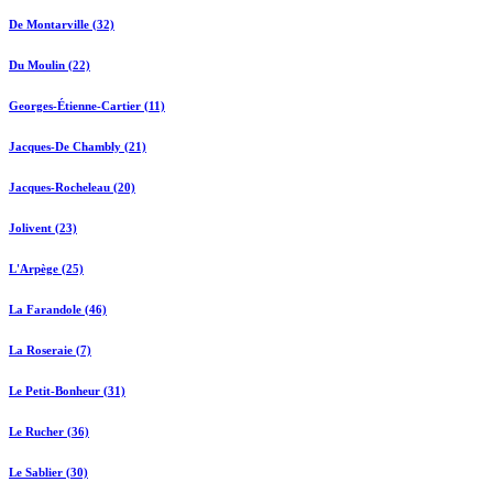
De Montarville (32)
Du Moulin (22)
Georges-Étienne-Cartier (11)
Jacques-De Chambly (21)
Jacques-Rocheleau (20)
Jolivent (23)
L'Arpège (25)
La Farandole (46)
La Roseraie (7)
Le Petit-Bonheur (31)
Le Rucher (36)
Le Sablier (30)