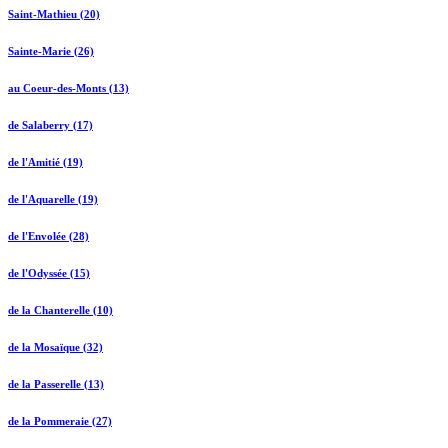
Saint-Mathieu (20)
Sainte-Marie (26)
au Coeur-des-Monts (13)
de Salaberry (17)
de l'Amitié (19)
de l'Aquarelle (19)
de l'Envolée (28)
de l'Odyssée (15)
de la Chanterelle (10)
de la Mosaïque (32)
de la Passerelle (13)
de la Pommeraie (27)