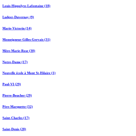
Louis-Hippolyte-Lafontaine (18)
Ludger-Duvernay (9)
Marie-Victorin (14)
Monseigneur-Gilles-Gervais (31)
Mère-Marie-Rose (30)
Notre-Dame (17)
Nouvelle école à Mont St-Hilaire (1)
Paul-VI (29)
Pierre-Boucher (29)
Père-Marquette (32)
Saint-Charles (17)
Saint-Denis (28)