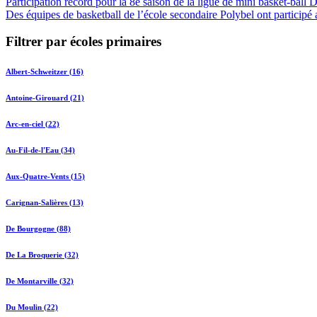
Participation record pour la 8e saison de la ligue de mini basket-ball D
Des équipes de basketball de l’école secondaire Polybel ont partici
Filtrer par écoles primaires
Albert-Schweitzer (16)
Antoine-Girouard (21)
Arc-en-ciel (22)
Au-Fil-de-l'Eau (34)
Aux-Quatre-Vents (15)
Carignan-Salières (13)
De Bourgogne (88)
De La Broquerie (32)
De Montarville (32)
Du Moulin (22)