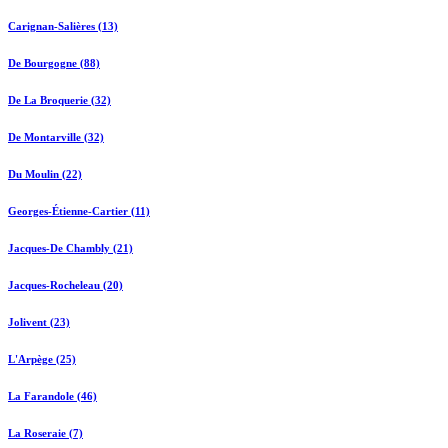
Carignan-Salières (13)
De Bourgogne (88)
De La Broquerie (32)
De Montarville (32)
Du Moulin (22)
Georges-Étienne-Cartier (11)
Jacques-De Chambly (21)
Jacques-Rocheleau (20)
Jolivent (23)
L'Arpège (25)
La Farandole (46)
La Roseraie (7)