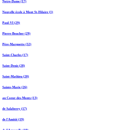
Notre-Dame (17)
Nouvelle école à Mont St-Hilaire (1)
Paul-VI (29)
Pierre-Boucher (29)
Père-Marquette (32)
Saint-Charles (17)
Saint-Denis (28)
Saint-Mathieu (20)
Sainte-Marie (26)
au Coeur-des-Monts (13)
de Salaberry (17)
de l'Amitié (19)
de l'Aquarelle (19)