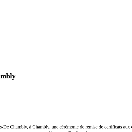
ambly
ues-De Chambly, à Chambly, une cérémonie de remise de certificats aux 
re
e
e