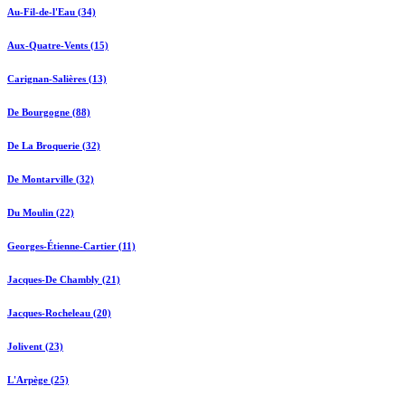
Au-Fil-de-l'Eau (34)
Aux-Quatre-Vents (15)
Carignan-Salières (13)
De Bourgogne (88)
De La Broquerie (32)
De Montarville (32)
Du Moulin (22)
Georges-Étienne-Cartier (11)
Jacques-De Chambly (21)
Jacques-Rocheleau (20)
Jolivent (23)
L'Arpège (25)