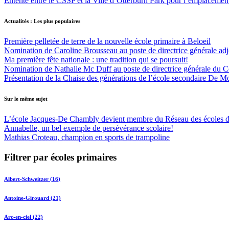
Entente entre le CSSP et la Ville d’Otterburn Park pour l’emplaceme
Actualités : Les plus populaires
Première pelletée de terre de la nouvelle école primaire à Beloeil
Nomination de Caroline Brousseau au poste de directrice générale adjo
Ma première fête nationale : une tradition qui se poursuit!
Nomination de Nathalie Mc Duff au poste de directrice générale du Cen
Présentation de la Chaise des générations de l’école secondaire De M
Sur le même sujet
L’école Jacques-De Chambly devient membre du Réseau des école
Annabelle, un bel exemple de persévérance scolaire!
Mathias Croteau, champion en sports de trampoline
Filtrer par écoles primaires
Albert-Schweitzer (16)
Antoine-Girouard (21)
Arc-en-ciel (22)