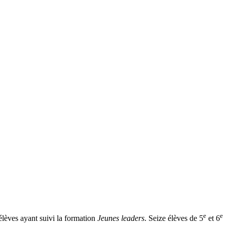
e
e
élèves ayant suivi la formation
Jeunes leaders
. Seize élèves de 5
et 6