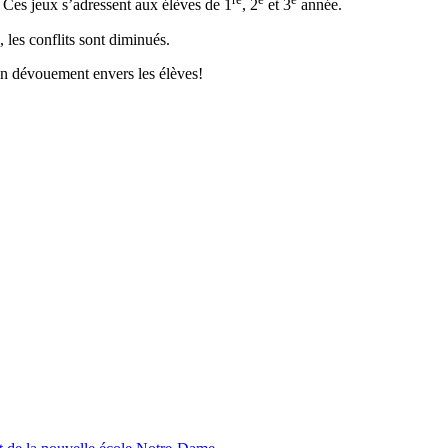
. Ces jeux s’adressent aux élèves de 1
, 2
et 3
année.
 les conflits sont diminués.
on dévouement envers les élèves!