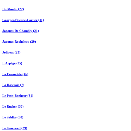
Du Moulin (22)
Georges-Étienne-Cartier (11)
Jacques-De Chambly (21)
Jacques-Rocheleau (20)
Jolivent (23)
L'Arpège (25)
La Farandole (46)
La Roseraie (7)
Le Petit-Bonheur (31)
Le Rucher (36)
Le Sablier (30)
Le Tournesol (29)