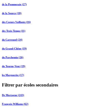
de la Pommeraie (27)
de la Source (10)
des Coeurs-Vaillants (16)
des Trois-Temps (11)
du Carrousel (24)
du Grand-Chêne (19)
du Parchemin (26)
du Tourne-Vent (19)
les Marguerite (17)
Filtrer par écoles secondaires
De Mortagne (243)
François-Williams (62)