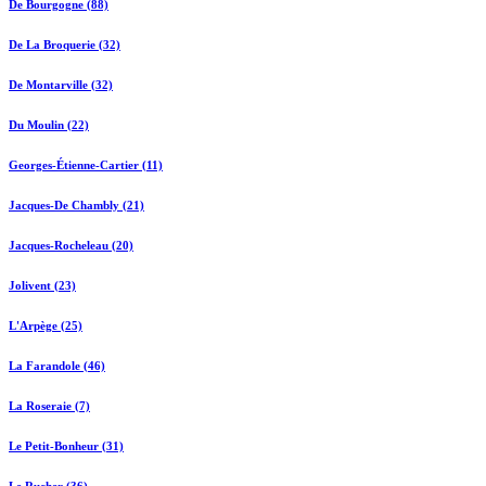
De Bourgogne (88)
De La Broquerie (32)
De Montarville (32)
Du Moulin (22)
Georges-Étienne-Cartier (11)
Jacques-De Chambly (21)
Jacques-Rocheleau (20)
Jolivent (23)
L'Arpège (25)
La Farandole (46)
La Roseraie (7)
Le Petit-Bonheur (31)
Le Rucher (36)