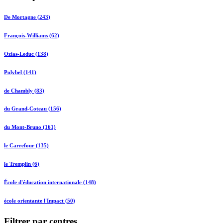
De Mortagne (243)
François-Williams (62)
Ozias-Leduc (138)
Polybel (141)
de Chambly (83)
du Grand-Coteau (156)
du Mont-Bruno (161)
le Carrefour (135)
le Tremplin (6)
École d'éducation internationale (148)
école orientante l'Impact (50)
Filtrer par centres