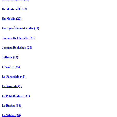
De Montarville (32)
Du Moulin (22)
Georges-Étienne-Cartier (11)
Jacques-De Chambly (21)
Jacques-Rocheleau (20)
Jolivent (23)
L'Arpège (25)
La Farandole (46)
La Roseraie (7)
Le Petit-Bonheur (31)
Le Rucher (36)
Le Sablier (30)