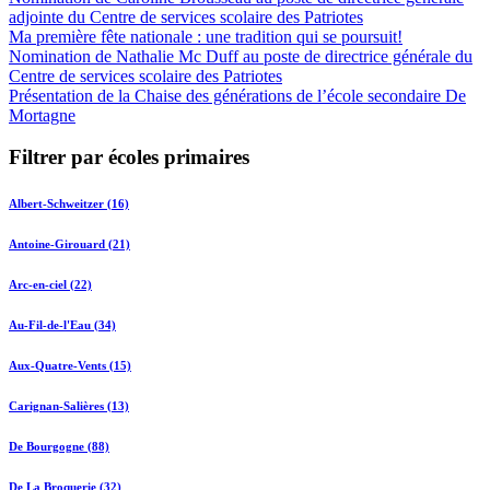
adjointe du Centre de services scolaire des Patriotes
Ma première fête nationale : une tradition qui se poursuit!
Nomination de Nathalie Mc Duff au poste de directrice générale du
Centre de services scolaire des Patriotes
Présentation de la Chaise des générations de l’école secondaire De
Mortagne
Filtrer par écoles primaires
Albert-Schweitzer (16)
Antoine-Girouard (21)
Arc-en-ciel (22)
Au-Fil-de-l'Eau (34)
Aux-Quatre-Vents (15)
Carignan-Salières (13)
De Bourgogne (88)
De La Broquerie (32)