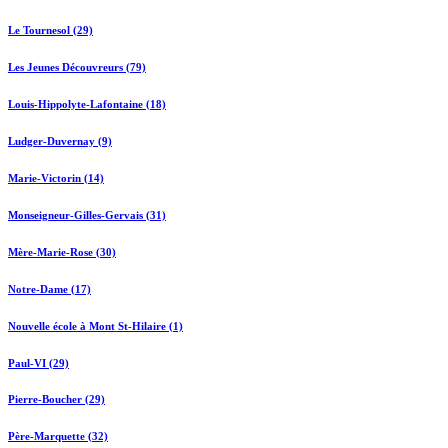
Le Tournesol (29)
Les Jeunes Découvreurs (79)
Louis-Hippolyte-Lafontaine (18)
Ludger-Duvernay (9)
Marie-Victorin (14)
Monseigneur-Gilles-Gervais (31)
Mère-Marie-Rose (30)
Notre-Dame (17)
Nouvelle école à Mont St-Hilaire (1)
Paul-VI (29)
Pierre-Boucher (29)
Père-Marquette (32)