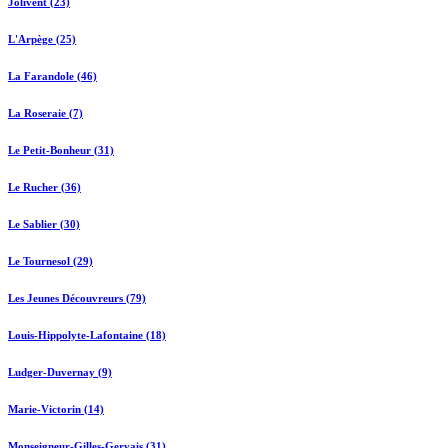
Jolivent (23)
L'Arpège (25)
La Farandole (46)
La Roseraie (7)
Le Petit-Bonheur (31)
Le Rucher (36)
Le Sablier (30)
Le Tournesol (29)
Les Jeunes Découvreurs (79)
Louis-Hippolyte-Lafontaine (18)
Ludger-Duvernay (9)
Marie-Victorin (14)
Monseigneur-Gilles-Gervais (31)