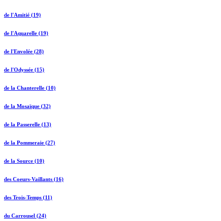
de l'Amitié (19)
de l'Aquarelle (19)
de l'Envolée (28)
de l'Odyssée (15)
de la Chanterelle (10)
de la Mosaïque (32)
de la Passerelle (13)
de la Pommeraie (27)
de la Source (10)
des Coeurs-Vaillants (16)
des Trois-Temps (11)
du Carrousel (24)