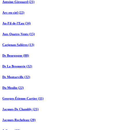
Antoine-Girouard (21)
Arc-en-ciel (22)
Au-Fil-de-l'Eau (34)
Aux-Quatre-Vents (15)
Carignan-Salières (13)
De Bourgogne (88)
De La Broquerie (32)
De Montarville (32)
Du Moulin (22)
Georges-Étienne-Cartier (11)
Jacques-De Chambly (21)
Jacques-Rocheleau (20)