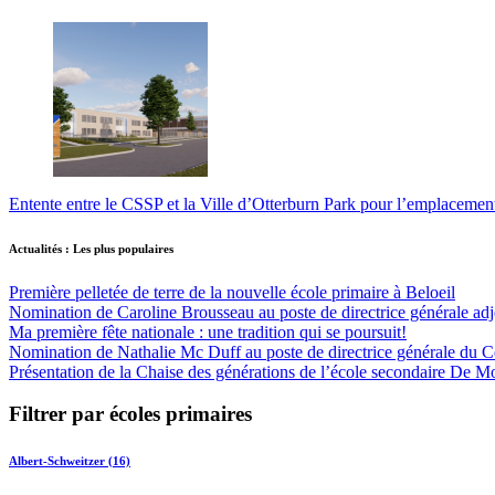
Entente entre le CSSP et la Ville d’Otterburn Park pour l’emplaceme
Actualités : Les plus populaires
Première pelletée de terre de la nouvelle école primaire à Beloeil
Nomination de Caroline Brousseau au poste de directrice générale adjo
Ma première fête nationale : une tradition qui se poursuit!
Nomination de Nathalie Mc Duff au poste de directrice générale du Cen
Présentation de la Chaise des générations de l’école secondaire De M
Filtrer par écoles primaires
Albert-Schweitzer (16)