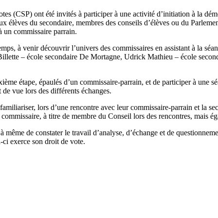
es (CSP) ont été invités à participer à une activité d’initiation à la d
 aux élèves du secondaire, membres des conseils d’élèves ou du Parlement 
à un commissaire parrain.
emps, à venir découvrir l’univers des commissaires en assistant à la séan
illette – école secondaire De Mortagne, Udrick Mathieu – école secon
uxième étape, épaulés d’un commissaire-parrain, et de participer à une s
t de vue lors des différents échanges.
familiariser, lors d’une rencontre avec leur commissaire-parrain et la s
commissaire, à titre de membre du Conseil lors des rencontres, mais égal
 à même de constater le travail d’analyse, d’échange et de questionnement
-ci exerce son droit de vote.