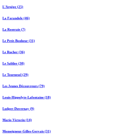
L'Arpège (25)
La Farandole (46)
La Roseraie (7)
Le Petit-Bonheur (31)
Le Rucher (36)
Le Sablier (30)
Le Tournesol (29)
Les Jeunes Découvreurs (79)
Louis-Hippolyte-Lafontaine (18)
Ludger-Duvernay (9)
Marie-Victorin (14)
Monseigneur-Gilles-Gervais (31)