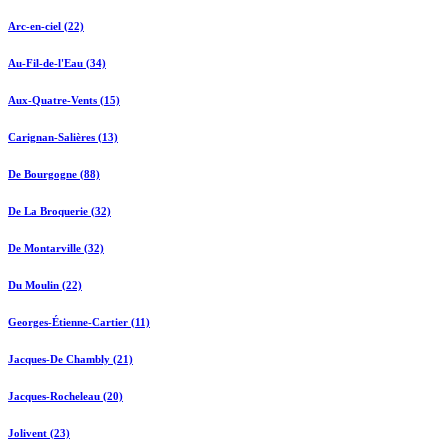
Arc-en-ciel (22)
Au-Fil-de-l'Eau (34)
Aux-Quatre-Vents (15)
Carignan-Salières (13)
De Bourgogne (88)
De La Broquerie (32)
De Montarville (32)
Du Moulin (22)
Georges-Étienne-Cartier (11)
Jacques-De Chambly (21)
Jacques-Rocheleau (20)
Jolivent (23)