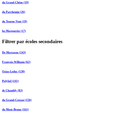
du Grand-Chêne (19)
du Parchemin (26)
du Tourne-Vent (19)
les Marguerite (17)
Filtrer par écoles secondaires
De Mortagne (243)
François-Williams (62)
Ozias-Leduc (138)
Polybel (141)
de Chambly (83)
du Grand-Coteau (156)
du Mont-Bruno (161)