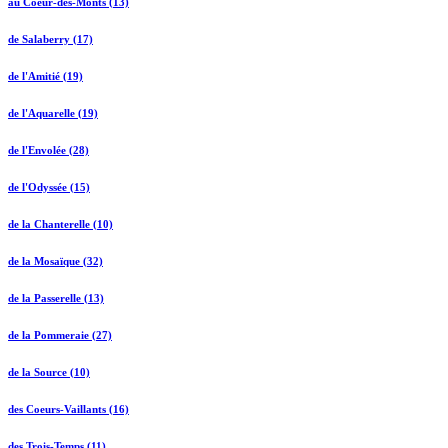
au Coeur-des-Monts (13)
de Salaberry (17)
de l'Amitié (19)
de l'Aquarelle (19)
de l'Envolée (28)
de l'Odyssée (15)
de la Chanterelle (10)
de la Mosaïque (32)
de la Passerelle (13)
de la Pommeraie (27)
de la Source (10)
des Coeurs-Vaillants (16)
des Trois-Temps (11)