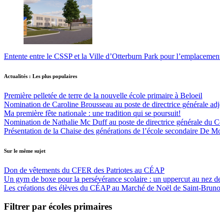
Entente entre le CSSP et la Ville d’Otterburn Park pour l’emplaceme
Actualités : Les plus populaires
Première pelletée de terre de la nouvelle école primaire à Beloeil
Nomination de Caroline Brousseau au poste de directrice générale adjo
Ma première fête nationale : une tradition qui se poursuit!
Nomination de Nathalie Mc Duff au poste de directrice générale du Cen
Présentation de la Chaise des générations de l’école secondaire De M
Sur le même sujet
Don de vêtements du CFER des Patriotes au CÉAP
Un gym de boxe pour la persévérance scolaire : un uppercut au nez des
Les créations des élèves du CÉAP au Marché de Noël de Saint-Bruno
Filtrer par écoles primaires