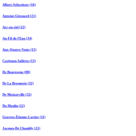
Albert-Schweitzer (16)
Antoine-Girouard (21)
Arc-en-ciel (22)
Au-Fil-de-l'Eau (34)
Aux-Quatre-Vents (15)
Carignan-Salières (13)
De Bourgogne (88)
De La Broquerie (32)
De Montarville (32)
Du Moulin (22)
Georges-Étienne-Cartier (11)
Jacques-De Chambly (21)