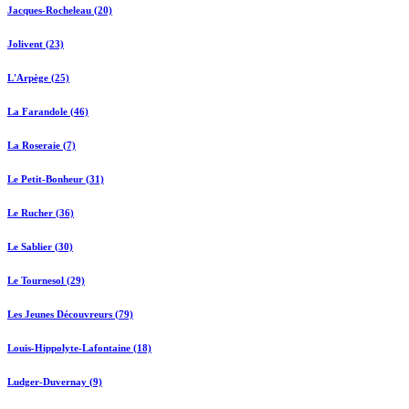
Jacques-Rocheleau (20)
Jolivent (23)
L'Arpège (25)
La Farandole (46)
La Roseraie (7)
Le Petit-Bonheur (31)
Le Rucher (36)
Le Sablier (30)
Le Tournesol (29)
Les Jeunes Découvreurs (79)
Louis-Hippolyte-Lafontaine (18)
Ludger-Duvernay (9)