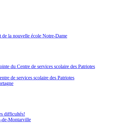
nt de la nouvelle école Notre-Dame
inte du Centre de services scolaire des Patriotes
tre de services scolaire des Patriotes
ortagne
 difficultés!
-de-Montarville