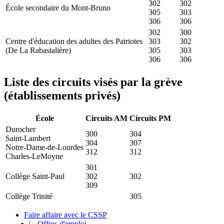
302
302
École secondaire du Mont-Bruno
305
303
306
306
302
300
Centre d'éducation des adultes des Patriotes
303
302
(De La Rabastalière)
305
303
306
306
Liste des circuits visés par la grève
(établissements privés)
École
Circuits AM
Circuits PM
Durocher
300
304
Saint-Lambert
304
307
Notre-Dame-de-Lourdes
312
312
Charles-LeMoyne
301
Collège Saint-Paul
302
302
309
Collège Trinité
305
Faire affaire avec le CSSP
|
Offres d'emploi