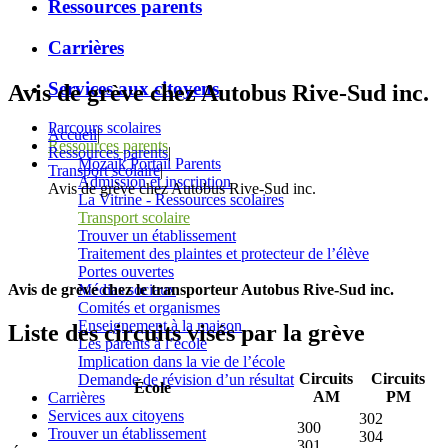
Ressources parents
Carrières
Services aux citoyens
Avis de grève chez Autobus Rive-Sud inc.
Parcours scolaires
Accueil
|
Ressources parents
Ressources parents
|
Mozaïk Portail Parents
Transport scolaire
|
Admission et inscription
Avis de grève chez Autobus Rive-Sud inc.
La Vitrine - Ressources scolaires
Transport scolaire
Trouver un établissement
Traitement des plaintes et protecteur de l’élève
Portes ouvertes
Médias sociaux
Avis de grève chez le transporteur Autobus Rive-Sud inc.
Comités et organismes
Enseignement à la maison
Liste des circuits visés par la grève
Les parents à l’école
Implication dans la vie de l’école
Circuits
Circuits
Demande de révision d’un résultat
École
AM
PM
Carrières
Services aux citoyens
302
300
Trouver un établissement
304
301