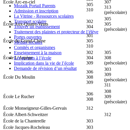
École Arc-en-ciel
307
305
Mozaïk Portail Parents
313
310
Admission et inscription
(préscolaire)
La Vitrine - Ressources scolaires
305
Transport scolaire
302
École Aux-Quatre-Vents
305
Trouver un établissement
304
(préscolaire)
Traitement des plaintes et protecteur de l’élève
301
Portes ouvertes
École du Grand-Chêne
305
Médias sociaux
310
Comités et organismes
302
305
Enseignement à la maison
École L’Arpège
304
308
Les parents à l’école
309
(préscolaire)
Implication dans la vie de l’école
Demande de révision d’un résultat
303
306
309
École Du Moulin
308
(préscolaire)
309
311
308
306
École Le Rucher
309
308
(préscolaire)
École Monseigneur-Gilles-Gervais
312
École Albert-Schweitzer
312
École de la Chanterelle
303
École Jacques-Rocheleau
303