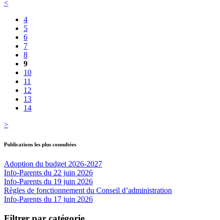
<
4
5
6
7
8
9
10
11
12
13
14
>
Publications les plus consultées
Adoption du budget 2026-2027
Info-Parents du 22 juin 2026
Info-Parents du 19 juin 2026
Règles de fonctionnement du Conseil d’administration
Info-Parents du 17 juin 2026
Filtrer par catégorie