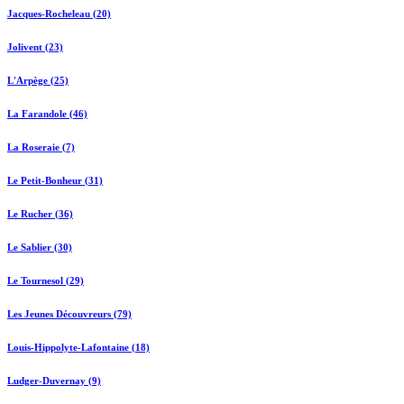
Jacques-Rocheleau (20)
Jolivent (23)
L'Arpège (25)
La Farandole (46)
La Roseraie (7)
Le Petit-Bonheur (31)
Le Rucher (36)
Le Sablier (30)
Le Tournesol (29)
Les Jeunes Découvreurs (79)
Louis-Hippolyte-Lafontaine (18)
Ludger-Duvernay (9)