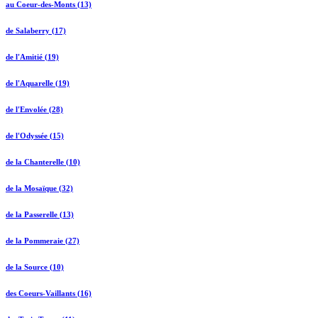
au Coeur-des-Monts (13)
de Salaberry (17)
de l'Amitié (19)
de l'Aquarelle (19)
de l'Envolée (28)
de l'Odyssée (15)
de la Chanterelle (10)
de la Mosaïque (32)
de la Passerelle (13)
de la Pommeraie (27)
de la Source (10)
des Coeurs-Vaillants (16)