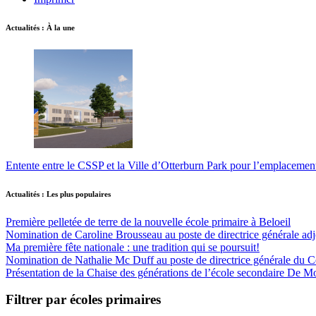
Actualités : À la une
Entente entre le CSSP et la Ville d’Otterburn Park pour l’emplaceme
Actualités : Les plus populaires
Première pelletée de terre de la nouvelle école primaire à Beloeil
Nomination de Caroline Brousseau au poste de directrice générale adjo
Ma première fête nationale : une tradition qui se poursuit!
Nomination de Nathalie Mc Duff au poste de directrice générale du Cen
Présentation de la Chaise des générations de l’école secondaire De M
Filtrer par écoles primaires