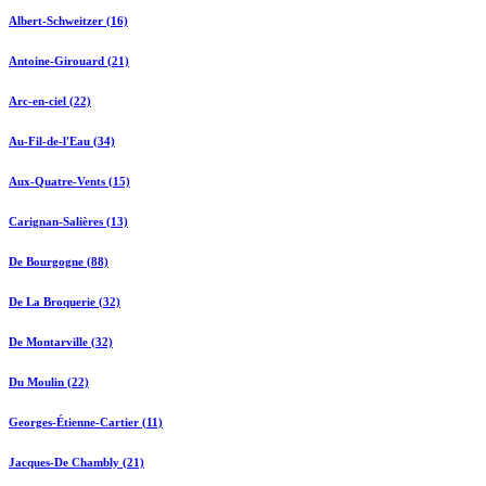
Albert-Schweitzer (16)
Antoine-Girouard (21)
Arc-en-ciel (22)
Au-Fil-de-l'Eau (34)
Aux-Quatre-Vents (15)
Carignan-Salières (13)
De Bourgogne (88)
De La Broquerie (32)
De Montarville (32)
Du Moulin (22)
Georges-Étienne-Cartier (11)
Jacques-De Chambly (21)