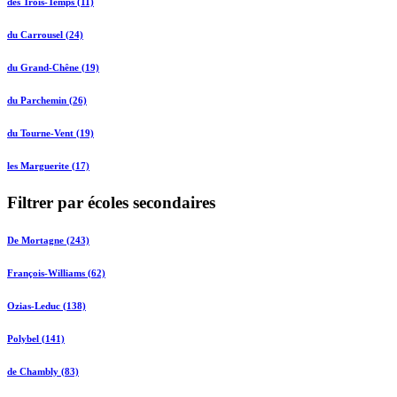
des Trois-Temps (11)
du Carrousel (24)
du Grand-Chêne (19)
du Parchemin (26)
du Tourne-Vent (19)
les Marguerite (17)
Filtrer par écoles secondaires
De Mortagne (243)
François-Williams (62)
Ozias-Leduc (138)
Polybel (141)
de Chambly (83)