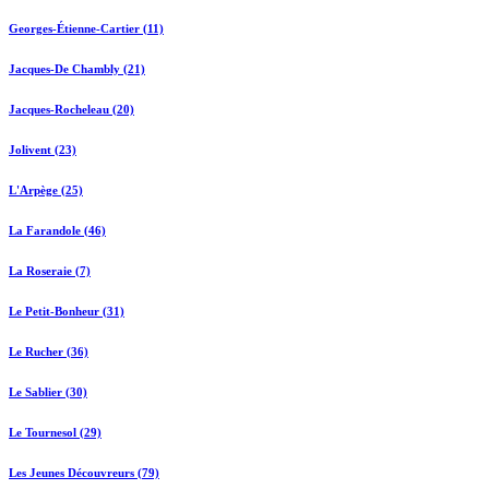
Georges-Étienne-Cartier (11)
Jacques-De Chambly (21)
Jacques-Rocheleau (20)
Jolivent (23)
L'Arpège (25)
La Farandole (46)
La Roseraie (7)
Le Petit-Bonheur (31)
Le Rucher (36)
Le Sablier (30)
Le Tournesol (29)
Les Jeunes Découvreurs (79)