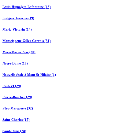
Louis-Hippolyte-Lafontaine (18)
Ludger-Duvernay (9)
Marie-Victorin (14)
Monseigneur-Gilles-Gervais (31)
Mère-Marie-Rose (30)
Notre-Dame (17)
Nouvelle école à Mont St-Hilaire (1)
Paul-VI (29)
Pierre-Boucher (29)
Père-Marquette (32)
Saint-Charles (17)
Saint-Denis (28)