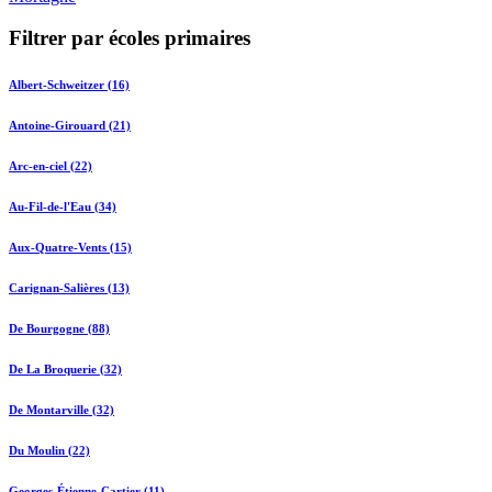
Filtrer par écoles primaires
Albert-Schweitzer (16)
Antoine-Girouard (21)
Arc-en-ciel (22)
Au-Fil-de-l'Eau (34)
Aux-Quatre-Vents (15)
Carignan-Salières (13)
De Bourgogne (88)
De La Broquerie (32)
De Montarville (32)
Du Moulin (22)
Georges-Étienne-Cartier (11)