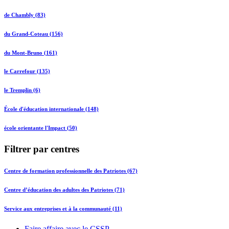
de Chambly (83)
du Grand-Coteau (156)
du Mont-Bruno (161)
le Carrefour (135)
le Tremplin (6)
École d'éducation internationale (148)
école orientante l'Impact (50)
Filtrer par centres
Centre de formation professionnelle des Patriotes (67)
Centre d’éducation des adultes des Patriotes (71)
Service aux entreprises et à la communauté (11)
Faire affaire avec le CSSP