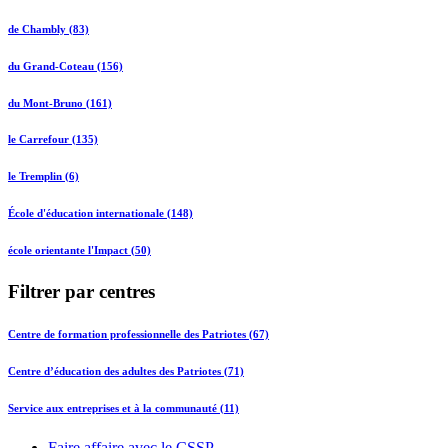
de Chambly (83)
du Grand-Coteau (156)
du Mont-Bruno (161)
le Carrefour (135)
le Tremplin (6)
École d'éducation internationale (148)
école orientante l'Impact (50)
Filtrer par centres
Centre de formation professionnelle des Patriotes (67)
Centre d’éducation des adultes des Patriotes (71)
Service aux entreprises et à la communauté (11)
Faire affaire avec le CSSP