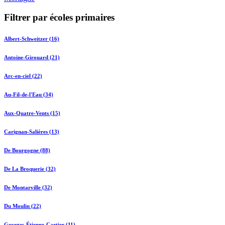
Filtrer par écoles primaires
Albert-Schweitzer (16)
Antoine-Girouard (21)
Arc-en-ciel (22)
Au-Fil-de-l'Eau (34)
Aux-Quatre-Vents (15)
Carignan-Salières (13)
De Bourgogne (88)
De La Broquerie (32)
De Montarville (32)
Du Moulin (22)
Georges-Étienne-Cartier (11)