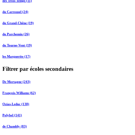
des Trois-Temps (11)
du Carrousel (24)
du Grand-Chêne (19)
du Parchemin (26)
du Tourne-Vent (19)
les Marguerite (17)
Filtrer par écoles secondaires
De Mortagne (243)
François-Williams (62)
Ozias-Leduc (138)
Polybel (141)
de Chambly (83)