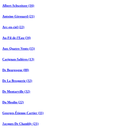
Albert-Schweitzer (16)
Antoine-Girouard (21)
Arc-en-ciel (22)
Au-Fil-de-l'Eau (34)
Aux-Quatre-Vents (15)
Carignan-Salières (13)
De Bourgogne (88)
De La Broquerie (32)
De Montarville (32)
Du Moulin (22)
Georges-Étienne-Cartier (11)
Jacques-De Chambly (21)