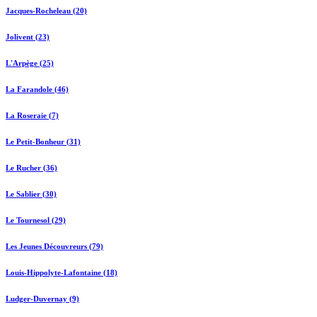
Jacques-Rocheleau (20)
Jolivent (23)
L'Arpège (25)
La Farandole (46)
La Roseraie (7)
Le Petit-Bonheur (31)
Le Rucher (36)
Le Sablier (30)
Le Tournesol (29)
Les Jeunes Découvreurs (79)
Louis-Hippolyte-Lafontaine (18)
Ludger-Duvernay (9)