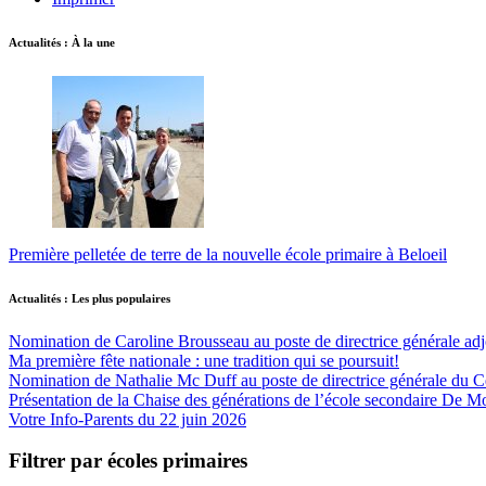
Actualités : À la une
Première pelletée de terre de la nouvelle école primaire à Beloeil
Actualités : Les plus populaires
Nomination de Caroline Brousseau au poste de directrice générale adjo
Ma première fête nationale : une tradition qui se poursuit!
Nomination de Nathalie Mc Duff au poste de directrice générale du Cen
Présentation de la Chaise des générations de l’école secondaire De M
Votre Info-Parents du 22 juin 2026
Filtrer par écoles primaires