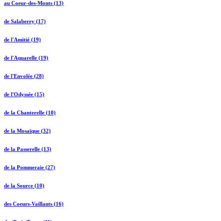
au Coeur-des-Monts (13)
de Salaberry (17)
de l'Amitié (19)
de l'Aquarelle (19)
de l'Envolée (28)
de l'Odyssée (15)
de la Chanterelle (10)
de la Mosaïque (32)
de la Passerelle (13)
de la Pommeraie (27)
de la Source (10)
des Coeurs-Vaillants (16)