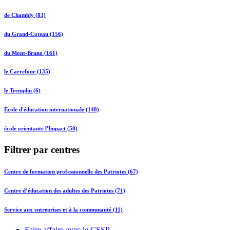
de Chambly (83)
du Grand-Coteau (156)
du Mont-Bruno (161)
le Carrefour (135)
le Tremplin (6)
École d'éducation internationale (148)
école orientante l'Impact (50)
Filtrer par centres
Centre de formation professionnelle des Patriotes (67)
Centre d’éducation des adultes des Patriotes (71)
Service aux entreprises et à la communauté (11)
Faire affaire avec le CSSP