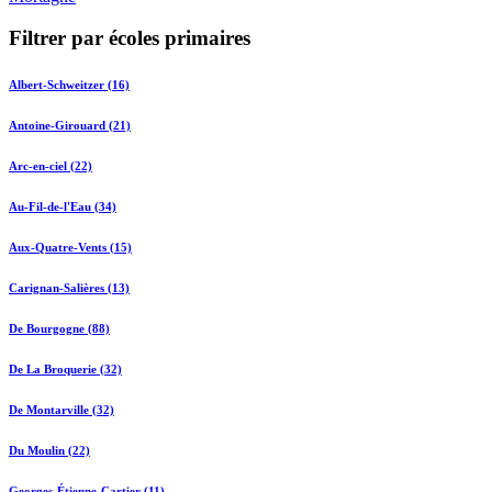
Filtrer par écoles primaires
Albert-Schweitzer (16)
Antoine-Girouard (21)
Arc-en-ciel (22)
Au-Fil-de-l'Eau (34)
Aux-Quatre-Vents (15)
Carignan-Salières (13)
De Bourgogne (88)
De La Broquerie (32)
De Montarville (32)
Du Moulin (22)
Georges-Étienne-Cartier (11)