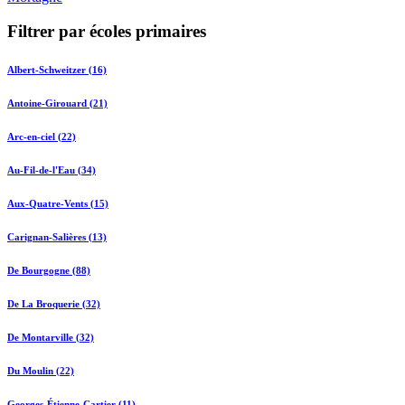
Filtrer par écoles primaires
Albert-Schweitzer (16)
Antoine-Girouard (21)
Arc-en-ciel (22)
Au-Fil-de-l'Eau (34)
Aux-Quatre-Vents (15)
Carignan-Salières (13)
De Bourgogne (88)
De La Broquerie (32)
De Montarville (32)
Du Moulin (22)
Georges-Étienne-Cartier (11)