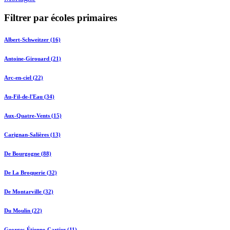
Filtrer par écoles primaires
Albert-Schweitzer (16)
Antoine-Girouard (21)
Arc-en-ciel (22)
Au-Fil-de-l'Eau (34)
Aux-Quatre-Vents (15)
Carignan-Salières (13)
De Bourgogne (88)
De La Broquerie (32)
De Montarville (32)
Du Moulin (22)
Georges-Étienne-Cartier (11)