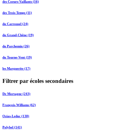
des Coeurs-Vaillants (16)
des Trois-Temps (11)
du Carrousel (24)
du Grand-Chêne (19)
du Parchemin (26)
du Tourne-Vent (19)
les Marguerite (17)
Filtrer par écoles secondaires
De Mortagne (243)
François-Williams (62)
Ozias-Leduc (138)
Polybel (141)