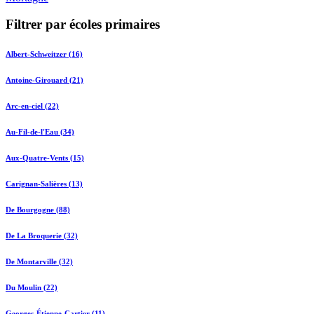
Filtrer par écoles primaires
Albert-Schweitzer (16)
Antoine-Girouard (21)
Arc-en-ciel (22)
Au-Fil-de-l'Eau (34)
Aux-Quatre-Vents (15)
Carignan-Salières (13)
De Bourgogne (88)
De La Broquerie (32)
De Montarville (32)
Du Moulin (22)
Georges-Étienne-Cartier (11)