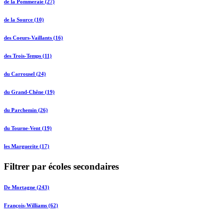
de la Pommeraie (27)
de la Source (10)
des Coeurs-Vaillants (16)
des Trois-Temps (11)
du Carrousel (24)
du Grand-Chêne (19)
du Parchemin (26)
du Tourne-Vent (19)
les Marguerite (17)
Filtrer par écoles secondaires
De Mortagne (243)
François-Williams (62)