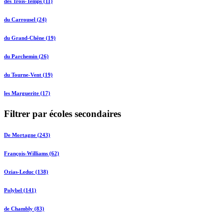
des Trois-Temps (11)
du Carrousel (24)
du Grand-Chêne (19)
du Parchemin (26)
du Tourne-Vent (19)
les Marguerite (17)
Filtrer par écoles secondaires
De Mortagne (243)
François-Williams (62)
Ozias-Leduc (138)
Polybel (141)
de Chambly (83)