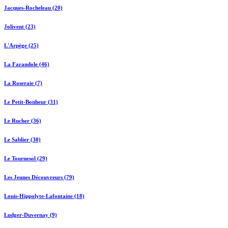
Jacques-Rocheleau (20)
Jolivent (23)
L'Arpège (25)
La Farandole (46)
La Roseraie (7)
Le Petit-Bonheur (31)
Le Rucher (36)
Le Sablier (30)
Le Tournesol (29)
Les Jeunes Découvreurs (79)
Louis-Hippolyte-Lafontaine (18)
Ludger-Duvernay (9)