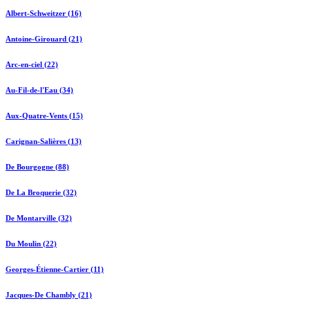
Albert-Schweitzer (16)
Antoine-Girouard (21)
Arc-en-ciel (22)
Au-Fil-de-l'Eau (34)
Aux-Quatre-Vents (15)
Carignan-Salières (13)
De Bourgogne (88)
De La Broquerie (32)
De Montarville (32)
Du Moulin (22)
Georges-Étienne-Cartier (11)
Jacques-De Chambly (21)