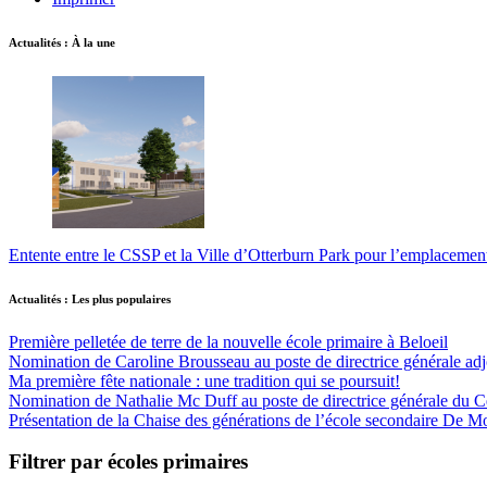
Actualités : À la une
Entente entre le CSSP et la Ville d’Otterburn Park pour l’emplaceme
Actualités : Les plus populaires
Première pelletée de terre de la nouvelle école primaire à Beloeil
Nomination de Caroline Brousseau au poste de directrice générale adjo
Ma première fête nationale : une tradition qui se poursuit!
Nomination de Nathalie Mc Duff au poste de directrice générale du Cen
Présentation de la Chaise des générations de l’école secondaire De M
Filtrer par écoles primaires