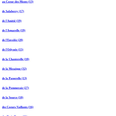
au Coeur-des-Monts (13)
de Salaberry (17)
de l'Amitié (19)
de l'Aquarelle (19)
de l'Envolée (28)
de l'Odyssée (15)
de la Chanterelle (10)
de la Mosaïque (32)
de la Passerelle (13)
de la Pommeraie (27)
de la Source (10)
des Coeurs-Vaillants (16)