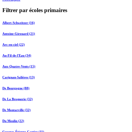
Filtrer par écoles primaires
Albert-Schweitzer (16)
Antoine-Girouard (21)
Arc-en-ciel (22)
Au-Fil-de-l'Eau (34)
Aux-Quatre-Vents (15)
Carignan-Salières (13)
De Bourgogne (88)
De La Broquerie (32)
De Montarville (32)
Du Moulin (22)
Georges-Étienne-Cartier (11)