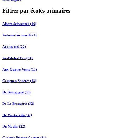
Filtrer par écoles primaires
Albert-Schweitzer (16)
Antoine-Girouard (21)
Arc-en-ciel (22)
Au-Fil-de-l'Eau (34)
Aux-Quatre-Vents (15)
Carignan-Salières (13)
De Bourgogne (88)
De La Broquerie (32)
De Montarville (32)
Du Moulin (22)
Georges-Étienne-Cartier (11)