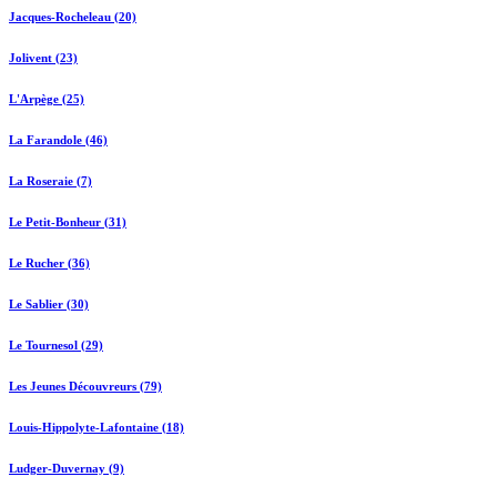
Jacques-Rocheleau (20)
Jolivent (23)
L'Arpège (25)
La Farandole (46)
La Roseraie (7)
Le Petit-Bonheur (31)
Le Rucher (36)
Le Sablier (30)
Le Tournesol (29)
Les Jeunes Découvreurs (79)
Louis-Hippolyte-Lafontaine (18)
Ludger-Duvernay (9)