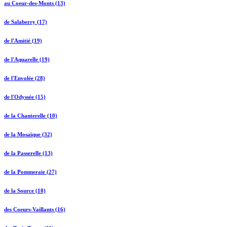
au Coeur-des-Monts (13)
de Salaberry (17)
de l'Amitié (19)
de l'Aquarelle (19)
de l'Envolée (28)
de l'Odyssée (15)
de la Chanterelle (10)
de la Mosaïque (32)
de la Passerelle (13)
de la Pommeraie (27)
de la Source (10)
des Coeurs-Vaillants (16)