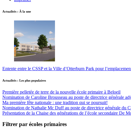
Actualités : À la une
Entente entre le CSSP et la Ville d’Otterburn Park pour l’emplaceme
Actualités : Les plus populaires
Première pelletée de terre de la nouvelle école primaire à Beloeil
Nomination de Caroline Brousseau au poste de directrice générale adjo
Ma première fête nationale : une tradition qui se poursuit!
Nomination de Nathalie Mc Duff au poste de directrice générale du Cen
Présentation de la Chaise des générations de l’école secondaire De M
Filtrer par écoles primaires