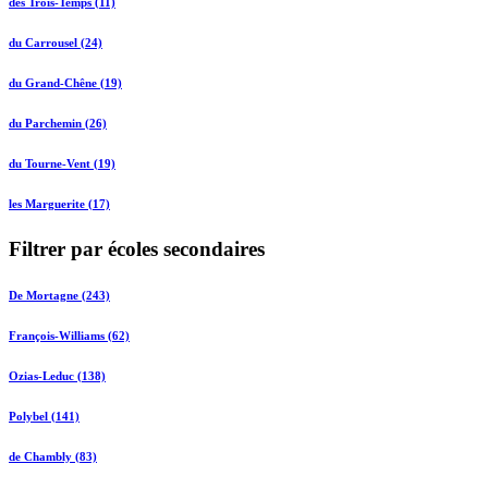
des Trois-Temps (11)
du Carrousel (24)
du Grand-Chêne (19)
du Parchemin (26)
du Tourne-Vent (19)
les Marguerite (17)
Filtrer par écoles secondaires
De Mortagne (243)
François-Williams (62)
Ozias-Leduc (138)
Polybel (141)
de Chambly (83)