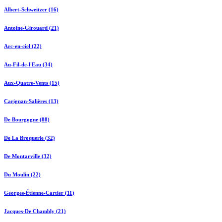
Albert-Schweitzer (16)
Antoine-Girouard (21)
Arc-en-ciel (22)
Au-Fil-de-l'Eau (34)
Aux-Quatre-Vents (15)
Carignan-Salières (13)
De Bourgogne (88)
De La Broquerie (32)
De Montarville (32)
Du Moulin (22)
Georges-Étienne-Cartier (11)
Jacques-De Chambly (21)