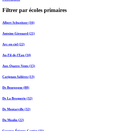
Filtrer par écoles primaires
Albert-Schweitzer (16)
Antoine-Girouard (21)
Arc-en-ciel (22)
Au-Fil-de-l'Eau (34)
Aux-Quatre-Vents (15)
Carignan-Salières (13)
De Bourgogne (88)
De La Broquerie (32)
De Montarville (32)
Du Moulin (22)
Georges-Étienne-Cartier (11)