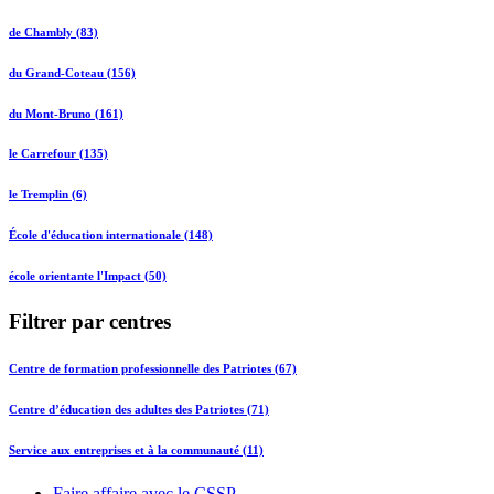
de Chambly (83)
du Grand-Coteau (156)
du Mont-Bruno (161)
le Carrefour (135)
le Tremplin (6)
École d'éducation internationale (148)
école orientante l'Impact (50)
Filtrer par centres
Centre de formation professionnelle des Patriotes (67)
Centre d’éducation des adultes des Patriotes (71)
Service aux entreprises et à la communauté (11)
Faire affaire avec le CSSP