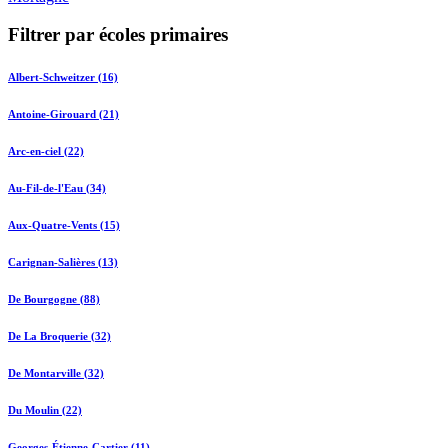
Filtrer par écoles primaires
Albert-Schweitzer (16)
Antoine-Girouard (21)
Arc-en-ciel (22)
Au-Fil-de-l'Eau (34)
Aux-Quatre-Vents (15)
Carignan-Salières (13)
De Bourgogne (88)
De La Broquerie (32)
De Montarville (32)
Du Moulin (22)
Georges-Étienne-Cartier (11)