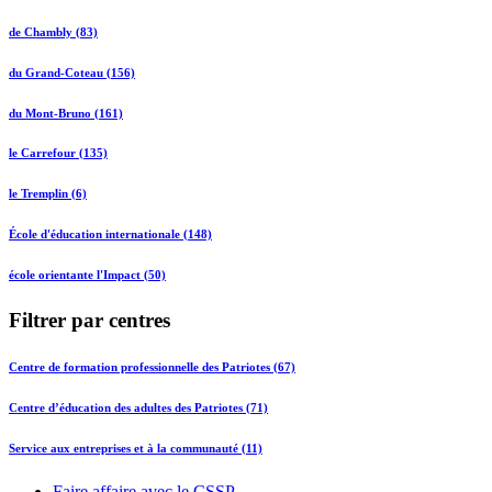
de Chambly (83)
du Grand-Coteau (156)
du Mont-Bruno (161)
le Carrefour (135)
le Tremplin (6)
École d'éducation internationale (148)
école orientante l'Impact (50)
Filtrer par centres
Centre de formation professionnelle des Patriotes (67)
Centre d’éducation des adultes des Patriotes (71)
Service aux entreprises et à la communauté (11)
Faire affaire avec le CSSP