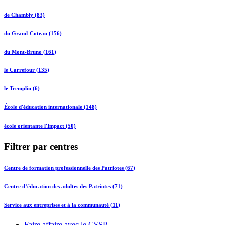
de Chambly (83)
du Grand-Coteau (156)
du Mont-Bruno (161)
le Carrefour (135)
le Tremplin (6)
École d'éducation internationale (148)
école orientante l'Impact (50)
Filtrer par centres
Centre de formation professionnelle des Patriotes (67)
Centre d’éducation des adultes des Patriotes (71)
Service aux entreprises et à la communauté (11)
Faire affaire avec le CSSP