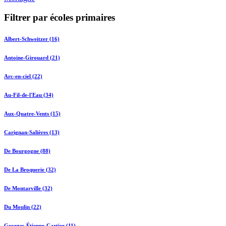
Filtrer par écoles primaires
Albert-Schweitzer (16)
Antoine-Girouard (21)
Arc-en-ciel (22)
Au-Fil-de-l'Eau (34)
Aux-Quatre-Vents (15)
Carignan-Salières (13)
De Bourgogne (88)
De La Broquerie (32)
De Montarville (32)
Du Moulin (22)
Georges-Étienne-Cartier (11)