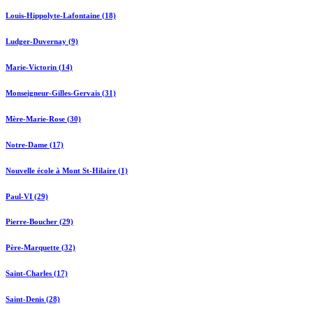
Louis-Hippolyte-Lafontaine (18)
Ludger-Duvernay (9)
Marie-Victorin (14)
Monseigneur-Gilles-Gervais (31)
Mère-Marie-Rose (30)
Notre-Dame (17)
Nouvelle école à Mont St-Hilaire (1)
Paul-VI (29)
Pierre-Boucher (29)
Père-Marquette (32)
Saint-Charles (17)
Saint-Denis (28)