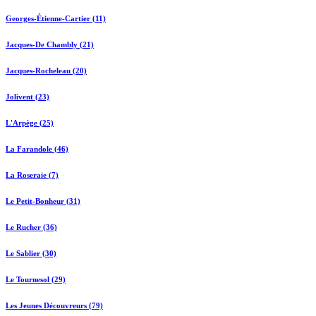
Georges-Étienne-Cartier (11)
Jacques-De Chambly (21)
Jacques-Rocheleau (20)
Jolivent (23)
L'Arpège (25)
La Farandole (46)
La Roseraie (7)
Le Petit-Bonheur (31)
Le Rucher (36)
Le Sablier (30)
Le Tournesol (29)
Les Jeunes Découvreurs (79)