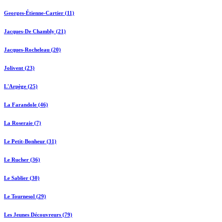
Georges-Étienne-Cartier (11)
Jacques-De Chambly (21)
Jacques-Rocheleau (20)
Jolivent (23)
L'Arpège (25)
La Farandole (46)
La Roseraie (7)
Le Petit-Bonheur (31)
Le Rucher (36)
Le Sablier (30)
Le Tournesol (29)
Les Jeunes Découvreurs (79)