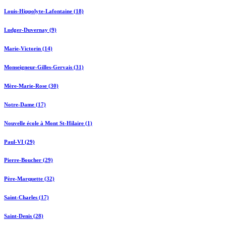
Louis-Hippolyte-Lafontaine (18)
Ludger-Duvernay (9)
Marie-Victorin (14)
Monseigneur-Gilles-Gervais (31)
Mère-Marie-Rose (30)
Notre-Dame (17)
Nouvelle école à Mont St-Hilaire (1)
Paul-VI (29)
Pierre-Boucher (29)
Père-Marquette (32)
Saint-Charles (17)
Saint-Denis (28)