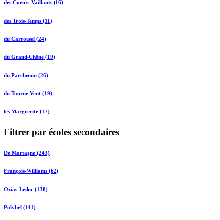
des Coeurs-Vaillants (16)
des Trois-Temps (11)
du Carrousel (24)
du Grand-Chêne (19)
du Parchemin (26)
du Tourne-Vent (19)
les Marguerite (17)
Filtrer par écoles secondaires
De Mortagne (243)
François-Williams (62)
Ozias-Leduc (138)
Polybel (141)