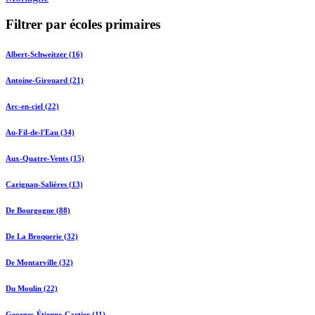
Filtrer par écoles primaires
Albert-Schweitzer (16)
Antoine-Girouard (21)
Arc-en-ciel (22)
Au-Fil-de-l'Eau (34)
Aux-Quatre-Vents (15)
Carignan-Salières (13)
De Bourgogne (88)
De La Broquerie (32)
De Montarville (32)
Du Moulin (22)
Georges-Étienne-Cartier (11)