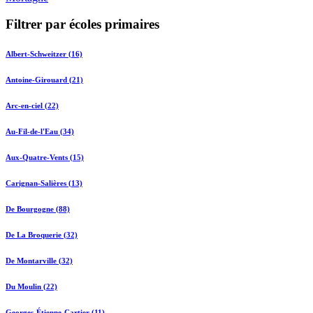
Filtrer par écoles primaires
Albert-Schweitzer (16)
Antoine-Girouard (21)
Arc-en-ciel (22)
Au-Fil-de-l'Eau (34)
Aux-Quatre-Vents (15)
Carignan-Salières (13)
De Bourgogne (88)
De La Broquerie (32)
De Montarville (32)
Du Moulin (22)
Georges-Étienne-Cartier (11)