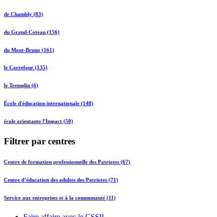
de Chambly (83)
du Grand-Coteau (156)
du Mont-Bruno (161)
le Carrefour (135)
le Tremplin (6)
École d'éducation internationale (148)
école orientante l'Impact (50)
Filtrer par centres
Centre de formation professionnelle des Patriotes (67)
Centre d’éducation des adultes des Patriotes (71)
Service aux entreprises et à la communauté (11)
Faire affaire avec le CSSP