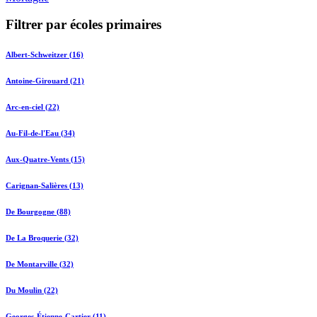
Filtrer par écoles primaires
Albert-Schweitzer (16)
Antoine-Girouard (21)
Arc-en-ciel (22)
Au-Fil-de-l'Eau (34)
Aux-Quatre-Vents (15)
Carignan-Salières (13)
De Bourgogne (88)
De La Broquerie (32)
De Montarville (32)
Du Moulin (22)
Georges-Étienne-Cartier (11)