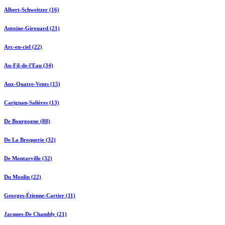
Albert-Schweitzer (16)
Antoine-Girouard (21)
Arc-en-ciel (22)
Au-Fil-de-l'Eau (34)
Aux-Quatre-Vents (15)
Carignan-Salières (13)
De Bourgogne (88)
De La Broquerie (32)
De Montarville (32)
Du Moulin (22)
Georges-Étienne-Cartier (11)
Jacques-De Chambly (21)