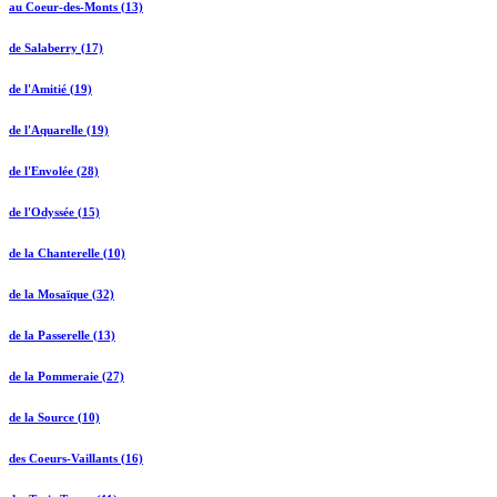
au Coeur-des-Monts (13)
de Salaberry (17)
de l'Amitié (19)
de l'Aquarelle (19)
de l'Envolée (28)
de l'Odyssée (15)
de la Chanterelle (10)
de la Mosaïque (32)
de la Passerelle (13)
de la Pommeraie (27)
de la Source (10)
des Coeurs-Vaillants (16)