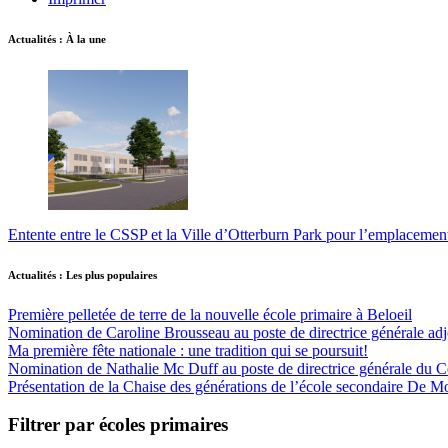
Actualités : À la une
Entente entre le CSSP et la Ville d’Otterburn Park pour l’emplaceme
Actualités : Les plus populaires
Première pelletée de terre de la nouvelle école primaire à Beloeil
Nomination de Caroline Brousseau au poste de directrice générale adjo
Ma première fête nationale : une tradition qui se poursuit!
Nomination de Nathalie Mc Duff au poste de directrice générale du Cen
Présentation de la Chaise des générations de l’école secondaire De M
Filtrer par écoles primaires