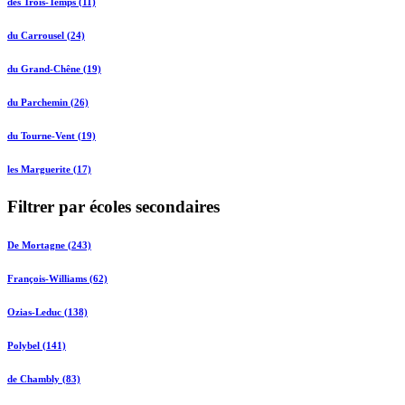
des Trois-Temps (11)
du Carrousel (24)
du Grand-Chêne (19)
du Parchemin (26)
du Tourne-Vent (19)
les Marguerite (17)
Filtrer par écoles secondaires
De Mortagne (243)
François-Williams (62)
Ozias-Leduc (138)
Polybel (141)
de Chambly (83)