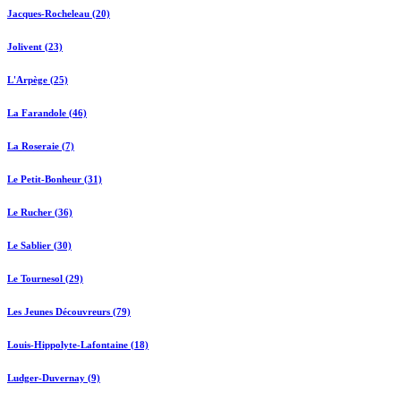
Jacques-Rocheleau (20)
Jolivent (23)
L'Arpège (25)
La Farandole (46)
La Roseraie (7)
Le Petit-Bonheur (31)
Le Rucher (36)
Le Sablier (30)
Le Tournesol (29)
Les Jeunes Découvreurs (79)
Louis-Hippolyte-Lafontaine (18)
Ludger-Duvernay (9)