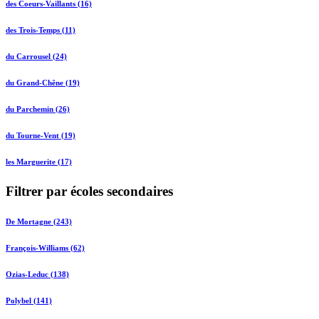
des Coeurs-Vaillants (16)
des Trois-Temps (11)
du Carrousel (24)
du Grand-Chêne (19)
du Parchemin (26)
du Tourne-Vent (19)
les Marguerite (17)
Filtrer par écoles secondaires
De Mortagne (243)
François-Williams (62)
Ozias-Leduc (138)
Polybel (141)