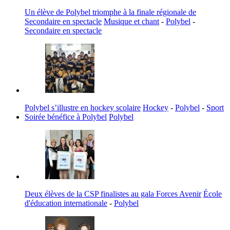
Un élève de Polybel triomphe à la finale régionale de
Secondaire en spectacle
Musique et chant
-
Polybel
-
Secondaire en spectacle
Polybel s’illustre en hockey scolaire
Hockey
-
Polybel
-
Sport
Soirée bénéfice à Polybel
Polybel
Deux élèves de la CSP finalistes au gala Forces Avenir
École
d'éducation internationale
-
Polybel