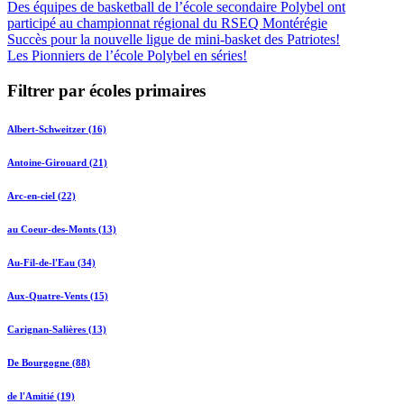
Des équipes de basketball de l’école secondaire Polybel ont
participé au championnat régional du RSEQ Montérégie
Succès pour la nouvelle ligue de mini-basket des Patriotes!
Les Pionniers de l’école Polybel en séries!
Filtrer par écoles primaires
Albert-Schweitzer (16)
Antoine-Girouard (21)
Arc-en-ciel (22)
au Coeur-des-Monts (13)
Au-Fil-de-l'Eau (34)
Aux-Quatre-Vents (15)
Carignan-Salières (13)
De Bourgogne (88)
de l'Amitié (19)