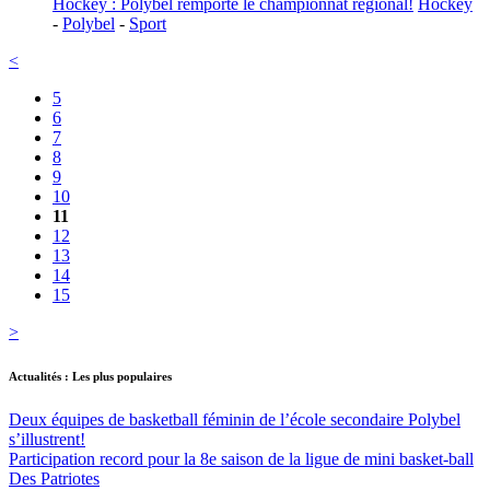
Hockey : Polybel remporte le championnat régional!
Hockey
-
Polybel
-
Sport
<
5
6
7
8
9
10
11
12
13
14
15
>
Actualités : Les plus populaires
Deux équipes de basketball féminin de l’école secondaire Polybel
s’illustrent!
Participation record pour la 8e saison de la ligue de mini basket-ball
Des Patriotes