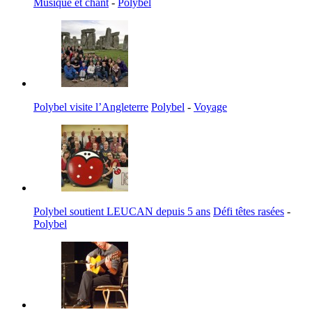
Musique et chant
-
Polybel
Polybel visite l’Angleterre
Polybel
-
Voyage
Polybel soutient LEUCAN depuis 5 ans
Défi têtes rasées
-
Polybel