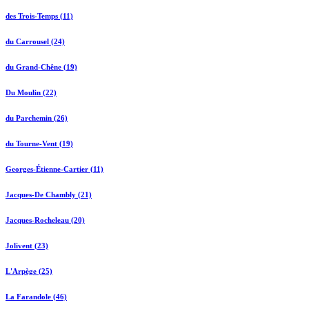
des Trois-Temps (11)
du Carrousel (24)
du Grand-Chêne (19)
Du Moulin (22)
du Parchemin (26)
du Tourne-Vent (19)
Georges-Étienne-Cartier (11)
Jacques-De Chambly (21)
Jacques-Rocheleau (20)
Jolivent (23)
L'Arpège (25)
La Farandole (46)