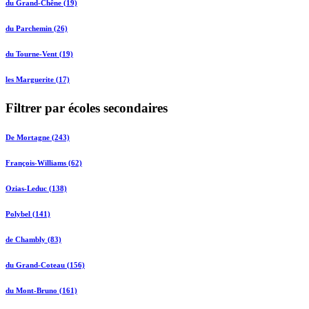
du Grand-Chêne (19)
du Parchemin (26)
du Tourne-Vent (19)
les Marguerite (17)
Filtrer par écoles secondaires
De Mortagne (243)
François-Williams (62)
Ozias-Leduc (138)
Polybel (141)
de Chambly (83)
du Grand-Coteau (156)
du Mont-Bruno (161)