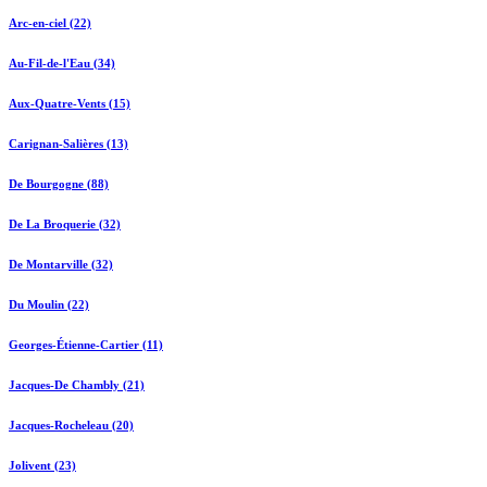
Arc-en-ciel (22)
Au-Fil-de-l'Eau (34)
Aux-Quatre-Vents (15)
Carignan-Salières (13)
De Bourgogne (88)
De La Broquerie (32)
De Montarville (32)
Du Moulin (22)
Georges-Étienne-Cartier (11)
Jacques-De Chambly (21)
Jacques-Rocheleau (20)
Jolivent (23)